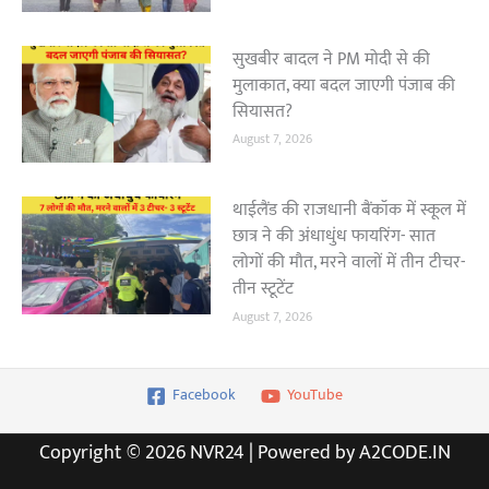
सुखबीर बादल ने PM मोदी से की
मुलाकात, क्या बदल जाएगी पंजाब की
सियासत?
August 7, 2026
थाईलैंड की राजधानी बैंकॉक में स्कूल में
छात्र ने की अंधाधुंध फायरिंग- सात
लोगों की मौत, मरने वालों में तीन टीचर-
तीन स्टूटेंट
August 7, 2026
Facebook
YouTube
Copyright © 2026 NVR24 | Powered by A2CODE.IN