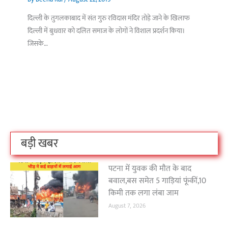
दिल्ली के तुगलकाबाद में संत गुरु रविदास मंदिर तोड़े जाने के खिलाफ
दिल्ली में बुधवार को दलित समाज के लोगों ने विशाल प्रदर्शन किया।
जिसके…
बिहार के इन 2 हजार
विश्व का सबसे अमीर
दंतेवाड़ा एक बा
लोगों का धर्म क्या है?
क्रिकेट बोर्ड कौन सा
नक्सली हमले स
है?
उठा
On Oct 3, 2023
On Sep 26, 2023
On Apr 26, 2023
बड़ी खबर
पटना में युवक की मौत के बाद
बवाल,बस समेत 5 गाड़ियां फूंकीं,10
किमी तक लगा लंबा जाम
August 7, 2026