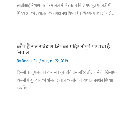
सीबीआई ने भ्रष्टाचार के मामले में गिरफ़्तार किए गए पूर्व गृहमंत्री पी
चिदंबरम को अदालत के समक्ष पेश किया है । चिदंबरम की ओर से…
कौन हैं संत रविदास जिनका मंदिर तोड़ने पर मचा है
‘बवाल’
By
Beena Rai
/
August 22, 2019
दिल्ली के तुगलकाबाद में संत गुरु रविदास मंदिर तोड़े जाने के खिलाफ
दिल्ली में बुधवार को दलित समाज के लोगों ने विशाल प्रदर्शन किया।
जिसके…
बिहार के इन 2 हजार
विश्व का सबसे अमीर
दंतेवाड़ा एक बा
लोगों का धर्म क्या है?
क्रिकेट बोर्ड कौन सा
नक्सली हमले स
है?
उठा
On Oct 3, 2023
On Sep 26, 2023
On Apr 26, 2023