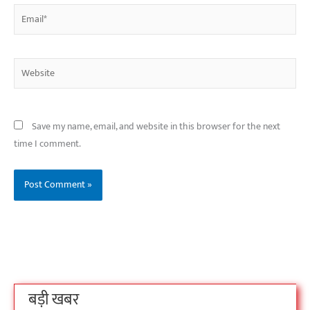
Email*
Website
Save my name, email, and website in this browser for the next
time I comment.
बिहार के इन 2 हजार
विश्व का सबसे अमीर
दंतेवाड़ा एक बा
लोगों का धर्म क्या है?
क्रिकेट बोर्ड कौन सा
नक्सली हमले स
है?
उठा
On Oct 3, 2023
On Sep 26, 2023
On Apr 26, 2023
बड़ी खबर