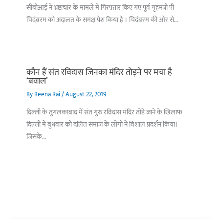
सीबीआई ने भ्रष्टाचार के मामले में गिरफ़्तार किए गए पूर्व गृहमंत्री पी
चिदंबरम को अदालत के समक्ष पेश किया है । चिदंबरम की ओर से…
कौन हैं संत रविदास जिनका मंदिर तोड़ने पर मचा है
‘बवाल’
By
Beena Rai
/
August 22, 2019
दिल्ली के तुगलकाबाद में संत गुरु रविदास मंदिर तोड़े जाने के खिलाफ
दिल्ली में बुधवार को दलित समाज के लोगों ने विशाल प्रदर्शन किया।
जिसके…
बिहार के इन 2 हजार
विश्व का सबसे अमीर
दंतेवाड़ा एक बा
लोगों का धर्म क्या है?
क्रिकेट बोर्ड कौन सा
नक्सली हमले स
है?
उठा
On Oct 3, 2023
On Sep 26, 2023
On Apr 26, 2023