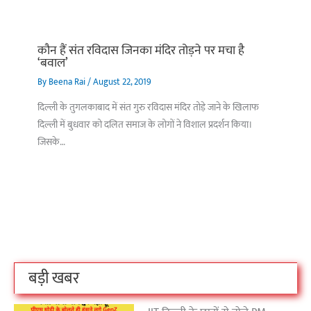
कौन हैं संत रविदास जिनका मंदिर तोड़ने पर मचा है
‘बवाल’
By
Beena Rai
/
August 22, 2019
दिल्ली के तुगलकाबाद में संत गुरु रविदास मंदिर तोड़े जाने के खिलाफ
दिल्ली में बुधवार को दलित समाज के लोगों ने विशाल प्रदर्शन किया।
जिसके…
बिहार के इन 2 हजार
विश्व का सबसे अमीर
दंतेवाड़ा एक बा
लोगों का धर्म क्या है?
क्रिकेट बोर्ड कौन सा
नक्सली हमले स
है?
उठा
On Oct 3, 2023
On Sep 26, 2023
On Apr 26, 2023
बड़ी खबर