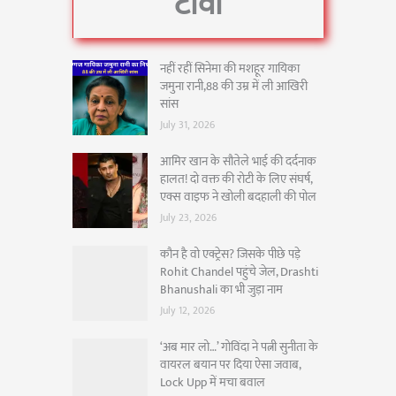
टीवी
नहीं रहीं सिनेमा की मशहूर गायिका
जमुना रानी,88 की उम्र में ली आखिरी
सांस
July 31, 2026
आमिर खान के सौतेले भाई की दर्दनाक
हालत! दो वक्त की रोटी के लिए संघर्ष,
एक्स वाइफ ने खोली बदहाली की पोल
July 23, 2026
कौन है वो एक्ट्रेस? जिसके पीछे पड़े
Rohit Chandel पहुंचे जेल, Drashti
Bhanushali का भी जुड़ा नाम
July 12, 2026
‘अब मार लो…’ गोविंदा ने पत्नी सुनीता के
वायरल बयान पर दिया ऐसा जवाब,
Lock Upp में मचा बवाल