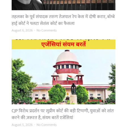
!
भा
तहलका के पूर्व संपादक तरुण तेजपाल रेप केस में दोषी करार, बॉम्बे
री
हाई कोर्ट ने पलटा सेशंस कोर्ट का फैसला
बा
रि
o
August 6, 2026
No Comments
श
n
के
त
बी
ह
च
ल
D
का
i
के
s
पू
t
र्व
r
सं
i
पा
c
द
t
क
CJP विरोध प्रदर्शन पर सुप्रीम कोर्ट की बड़ी टिप्पणी, युवाओं को शांत
M
त
a
करने की ज़रूरत है, संयम बरतें एजेंसियां
रु
g
ण
o
August 5, 2026
No Comments