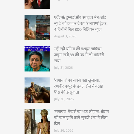
एवेंजर्स: डूम्सडे’ और ‘स्पाइडर मैन: ब्रांड
न्यू डे’ को टक्कर दे रहा ‘रामायण’ ट्रेलर,
4 दिनों में मिले 800 मिलियन व्यूज
August 3, 2026
नहीं रहीं सिनेमा की मशहूर गायिका
जमुना रानी,88 की उम्र में ली आखिरी
सांस
July 31, 2026
‘रामायण’ का सबसे बड़ा खुलासा,
रणबीर कपूर के डबल रोल ने बढ़ाई
फैंस की उत्सुकता
July 30, 2026
‘रामायण’ मेकर्स का भव्य तोहफा, श्रीराम
की कलाकृति वाले सुनहरे शंख ने जीता
दिल
July 26, 2026