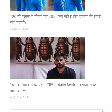
सं
य
T20 की चमक में फीका पड़ा ODI! क्या यही है टीम इंडिया की सबसे
म
ब
बड़ी गलती?
र
August 5, 2026
तें
ए
जें
सि
यां
“चुनावी मैदान से दूर रहेगा CJP! अभिजीत दिपके ने बताया संगठन
का नया प्लान”
August 5, 2026