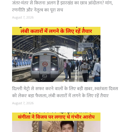
च
जंतर-मंतर से कितना अलग है झारखंड का छात्र आंदोलन? मांग,
जू
मी
D
रणनीति और नेतृत्व का पूरा सच
त
i
August 7, 2026
क
s
ल
t
गा
r
लं
i
बा
c
जा
t
म
M
a
g
i
s
दिल्ली मेट्रो से सफर करने वालों के लिए बड़ी खबर, स्वतंत्रता दिवस
t
को लेकर बड़ा फैसला, लंबी कतारों में लगने के लिए रहें तैयार
r
August 7, 2026
a
t
e
ने
जा