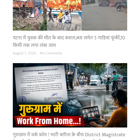
ह
मं
त्री
स
द
पटना में युवक की मौत के बाद बवाल,बस समेत 5 गाड़ियां फूंकीं,10
न
किमी तक लगा लंबा जाम
में
ज
o
August 7, 2026
No Comments
वा
n
ब
प
दें
ट
गे
ना
,
में
आ
यु
प
व
सु
क
न
की
न
मौ
हीं
त
गुरुग्राम में वर्क फ्रॉम ! भारी बारिश के बीच District Magistrate
पा
के