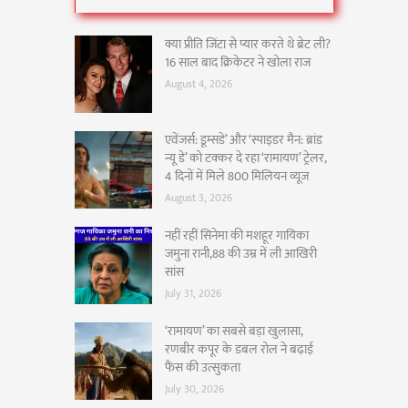
क्या प्रीति जिंटा से प्यार करते थे ब्रेट ली?
16 साल बाद क्रिकेटर ने खोला राज
August 4, 2026
एवेंजर्स: डूम्सडे’ और ‘स्पाइडर मैन: ब्रांड
न्यू डे’ को टक्कर दे रहा ‘रामायण’ ट्रेलर,
4 दिनों में मिले 800 मिलियन व्यूज
August 3, 2026
नहीं रहीं सिनेमा की मशहूर गायिका
जमुना रानी,88 की उम्र में ली आखिरी
सांस
July 31, 2026
‘रामायण’ का सबसे बड़ा खुलासा,
रणबीर कपूर के डबल रोल ने बढ़ाई
फैंस की उत्सुकता
July 30, 2026