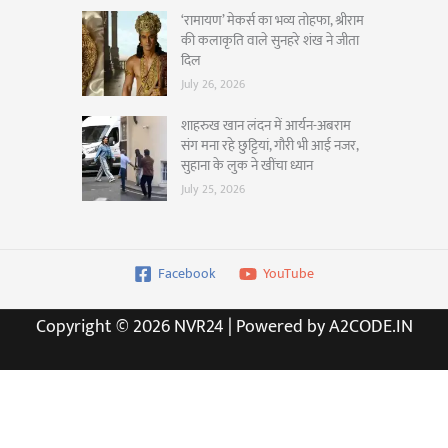
‘रामायण’ मेकर्स का भव्य तोहफा, श्रीराम
की कलाकृति वाले सुनहरे शंख ने जीता
दिल
July 26, 2026
शाहरुख खान लंदन में आर्यन-अबराम
संग मना रहे छुट्टियां, गौरी भी आई नजर,
सुहाना के लुक ने खींचा ध्यान
July 25, 2026
Facebook
YouTube
Copyright © 2026 NVR24 | Powered by A2CODE.IN