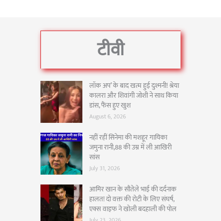
टीवी
लॉक अप’ के बाद खत्म हुई दुश्मनी! श्रेया
कालरा और शिवांगी जोशी ने साथ किया
डांस, फैंस हुए खुश
August 6, 2026
नहीं रहीं सिनेमा की मशहूर गायिका
जमुना रानी,88 की उम्र में ली आखिरी
सांस
July 31, 2026
आमिर खान के सौतेले भाई की दर्दनाक
हालत! दो वक्त की रोटी के लिए संघर्ष,
एक्स वाइफ ने खोली बदहाली की पोल
July 23, 2026